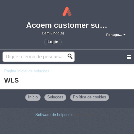
Acoem customer support portal
Bem-vindo(a)
Portugu...
Login
Página inicial de soluções
WLS
Início
Soluções
Política de cookies
Software de helpdesk
por Freshdesk