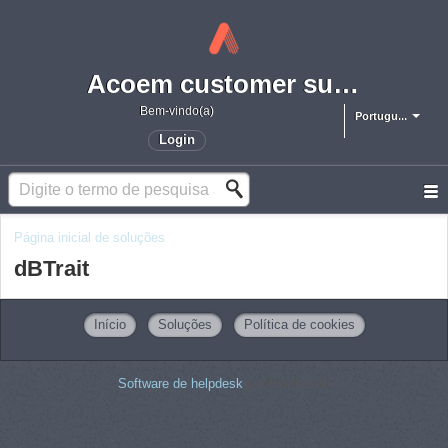
Acoem customer support portal
Bem-vindo(a)
Portugu...
Login
Página inicial de soluções
dBTrait
Início
Soluções
Política de cookies
Software de helpdesk
por Freshdesk