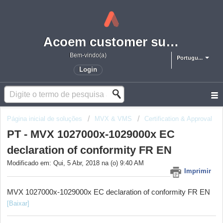
Acoem customer support portal
Bem-vindo(a)
Portugu...
Login
Página inicial de soluções
MVX & VMS
Certification & Approval
PT - MVX 1027000x-1029000x EC
declaration of conformity FR EN
Modificado em: Qui, 5 Abr, 2018 na (o) 9:40 AM
Imprimir
MVX 1027000x-1029000x EC declaration of conformity FR EN
[Baixar]