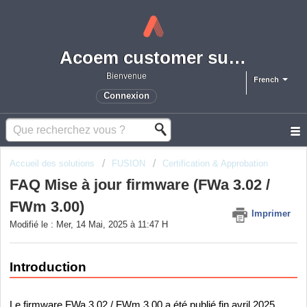
Acoem customer support portal
Bienvenue
French
Connexion
Accueil des solutions
FUSION
Certification & Approbation
FAQ Mise à jour firmware (FWa 3.02 /
FWm 3.00)
Imprimer
Modifié le : Mer, 14 Mai, 2025 à 11:47 H
Introduction
Le firmware FWa 3.02 / FWm 3.00 a été publié fin avril 2025,