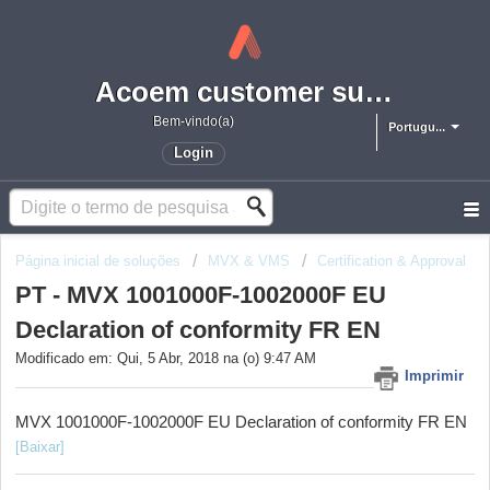
Acoem customer support portal
Bem-vindo(a)
Portugu...
Login
Página inicial de soluções
MVX & VMS
Certification & Approval
PT - MVX 1001000F-1002000F EU
Declaration of conformity FR EN
Modificado em: Qui, 5 Abr, 2018 na (o) 9:47 AM
Imprimir
MVX 1001000F-1002000F EU Declaration of conformity FR EN
[Baixar]